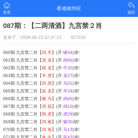
香港精华区
首页
返回
087期：【二两清酒】九宫禁２肖
发表于：2026-04-23 22:37:23
827210
060期:九宫禁二肖【
鸡.羊
】(开:
猪44
)准!
061期:九宫禁二肖【
虎.龙
】(开:
鸡46
)准!
062期:九宫禁二肖【
猪.龙
】(开:
牛30
)准!
063期:九宫禁二肖【
羊.虎
】(开:
龙27
)准!
064期:九宫禁二肖【
鸡.虎
】(开:
马01
)准!
065期:九宫禁二肖【
鼠.龙
】(开:
羊24
)准!
066期:九宫禁二肖【
猴.马
】(开:
鸡46
)准!
067期:九宫禁二肖【
虎.鼠
】(开:
鸡10
)准!
068期:九宫禁二肖【
狗.虎
】(开:
虎29
)错!
069期:九宫禁二肖【
鸡.猴
】(开:
猴35
)错!
070期:九宫禁二肖【
鸡.兔
】(开:
马13
)准!
071期:九宫禁二肖【
兔.牛
】(开:
鼠43
)准!