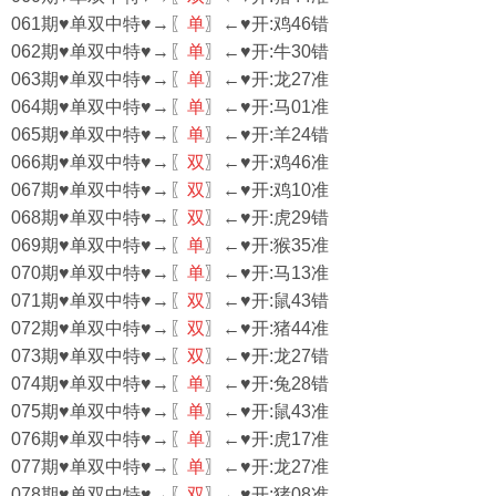
061期♥单双中特♥→〖
单
〗←♥开:鸡46错
062期♥单双中特♥→〖
单
〗←♥开:牛30错
063期♥单双中特♥→〖
单
〗←♥开:龙27准
064期♥单双中特♥→〖
单
〗←♥开:马01准
065期♥单双中特♥→〖
单
〗←♥开:羊24错
066期♥单双中特♥→〖
双
〗←♥开:鸡46准
067期♥单双中特♥→〖
双
〗←♥开:鸡10准
068期♥单双中特♥→〖
双
〗←♥开:虎29错
069期♥单双中特♥→〖
单
〗←♥开:猴35准
070期♥单双中特♥→〖
单
〗←♥开:马13准
071期♥单双中特♥→〖
双
〗←♥开:鼠43错
072期♥单双中特♥→〖
双
〗←♥开:猪44准
073期♥单双中特♥→〖
双
〗←♥开:龙27错
074期♥单双中特♥→〖
单
〗←♥开:兔28错
075期♥单双中特♥→〖
单
〗←♥开:鼠43准
076期♥单双中特♥→〖
单
〗←♥开:虎17准
077期♥单双中特♥→〖
单
〗←♥开:龙27准
078期♥单双中特♥→〖
双
〗←♥开:猪08准