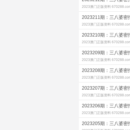
2023澳门正版资料 670288.co
2023211期：三八婆密
2023澳门正版资料 670288.co
2023210期：三八婆密
2023澳门正版资料 670288.co
2023209期：三八婆密
2023澳门正版资料 670288.co
2023208期：三八婆密
2023澳门正版资料 670288.co
2023207期：三八婆密
2023澳门正版资料 670288.co
2023206期：三八婆密
2023澳门正版资料 670288.co
2023205期：三八婆密