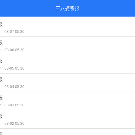
三八婆密报
报
m
08-07 05:30
报
m
08-06 05:30
报
m
08-05 05:30
报
m
08-04 05:30
报
m
08-03 05:30
报
m
08-02 05:30
报