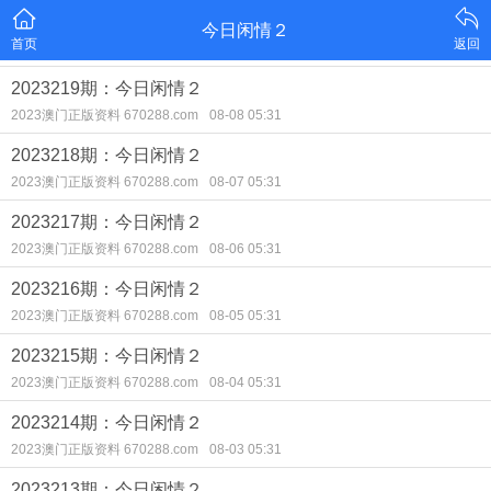
今日闲情２
首页
返回
2023219期：今日闲情２
2023澳门正版资料 670288.com
08-08 05:31
2023218期：今日闲情２
2023澳门正版资料 670288.com
08-07 05:31
2023217期：今日闲情２
2023澳门正版资料 670288.com
08-06 05:31
2023216期：今日闲情２
2023澳门正版资料 670288.com
08-05 05:31
2023215期：今日闲情２
2023澳门正版资料 670288.com
08-04 05:31
2023214期：今日闲情２
2023澳门正版资料 670288.com
08-03 05:31
2023213期：今日闲情２