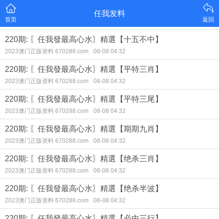
任我发料
首页
返回
220期: 〖任我發最高心水〗精選【十五不中】
2023澳门正版资料 670288.com
08-08 04:32
220期: 〖任我發最高心水〗精選【平特三肖】
2023澳门正版资料 670288.com
08-08 04:32
220期: 〖任我發最高心水〗精選【平特三尾】
2023澳门正版资料 670288.com
08-08 04:32
220期: 〖任我發最高心水〗精選【期期九肖】
2023澳门正版资料 670288.com
08-08 04:32
220期: 〖任我發最高心水〗精選【绝杀三肖】
2023澳门正版资料 670288.com
08-08 04:32
220期: 〖任我發最高心水〗精選【绝杀半波】
2023澳门正版资料 670288.com
08-08 04:32
220期: 〖任我發最高心水〗精選【必中三行】