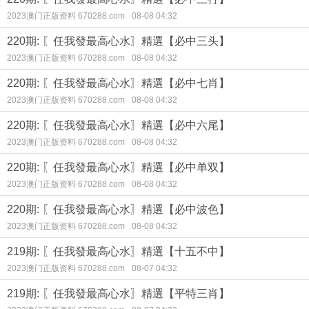
2023澳门正版资料 670288.com
08-08 04:32
220期: 〖任我發最高心水〗精選【必中三头】
2023澳门正版资料 670288.com
08-08 04:32
220期: 〖任我發最高心水〗精選【必中七肖】
2023澳门正版资料 670288.com
08-08 04:32
220期: 〖任我發最高心水〗精選【必中六尾】
2023澳门正版资料 670288.com
08-08 04:32
220期: 〖任我發最高心水〗精選【必中单双】
2023澳门正版资料 670288.com
08-08 04:32
220期: 〖任我發最高心水〗精選【必中波色】
2023澳门正版资料 670288.com
08-08 04:32
219期: 〖任我發最高心水〗精選【十五不中】
2023澳门正版资料 670288.com
08-07 04:32
219期: 〖任我發最高心水〗精選【平特三肖】