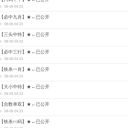
m
08-06 04:33
→★【必中九肖】★←已公开
m
08-06 04:33
→★【三头中特】★←已公开
m
08-06 04:33
→★【必中三行】★←已公开
m
08-06 04:33
→★【铁杀一肖】★←已公开
m
08-06 04:33
→★【大小中特】★←已公开
m
08-06 04:33
→★【合数单双】★←已公开
m
08-06 04:33
→★【铁杀㈩码】★←已公开