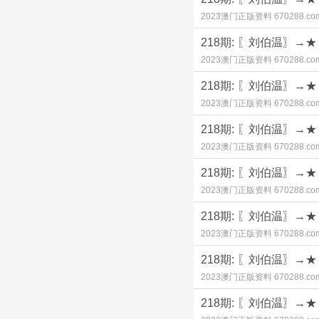
2023澳门正版资料 670288.co
218期: 〖刘伯温〗
2023澳门正版资料 670288.co
218期: 〖刘伯温〗
2023澳门正版资料 670288.co
218期: 〖刘伯温〗
2023澳门正版资料 670288.co
218期: 〖刘伯温〗
2023澳门正版资料 670288.co
218期: 〖刘伯温〗
2023澳门正版资料 670288.co
218期: 〖刘伯温〗
2023澳门正版资料 670288.co
218期: 〖刘伯温〗