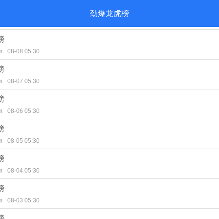
劲爆龙虎榜
榜
m
08-08 05:30
榜
m
08-07 05:30
榜
m
08-06 05:30
榜
m
08-05 05:30
榜
m
08-04 05:30
榜
m
08-03 05:30
榜