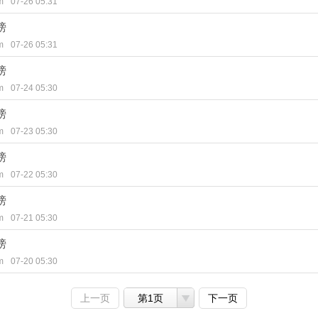
m
07-26 05:31
榜
m
07-26 05:31
榜
m
07-24 05:30
榜
m
07-23 05:30
榜
m
07-22 05:30
榜
m
07-21 05:30
榜
m
07-20 05:30
上一页
第1页
下一页