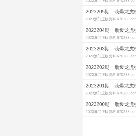
2023澳门正版资料 670288.co
2023205期：劲爆龙虎
2023澳门正版资料 670288.co
2023204期：劲爆龙虎
2023澳门正版资料 670288.co
2023203期：劲爆龙虎
2023澳门正版资料 670288.co
2023202期：劲爆龙虎
2023澳门正版资料 670288.co
2023201期：劲爆龙虎
2023澳门正版资料 670288.co
2023200期：劲爆龙虎
2023澳门正版资料 670288.co