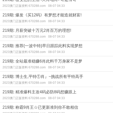
2023澳门正版资料 670288.com
08-07 04:33
219期: 爆发《买12码》有梦想才能造就财富!
2023澳门正版资料 670288.com
08-07 04:33
219期: 月薪突破十万元2肖百万的理想!
2023澳门正版资料 670288.com
08-07 04:33
219期: 推荐{一波中特}早日跟踪此料实现梦想
2023澳门正版资料 670288.com
08-07 04:33
219期: 全站最准稳赚6肖此料千万身家不是梦
2023澳门正版资料 670288.com
08-07 04:33
219期: 博士生,平特①肖』~挑战所有平特高手
2023澳门正版资料 670288.com
08-07 04:33
219期: 精准爆料主攻4码必防8码想赚跟上
2023澳门正版资料 670288.com
08-07 04:33
219期: 称霸9肖王☆已更新准到你不敢相信