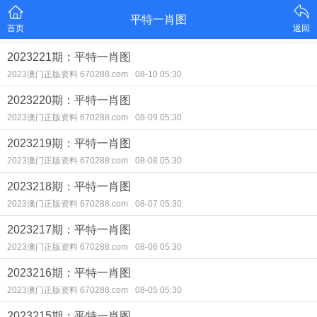
平特一肖图
首页
返回
2023221期：平特一肖图
2023澳门正版资料 670288.com
08-10 05:30
2023220期：平特一肖图
2023澳门正版资料 670288.com
08-09 05:30
2023219期：平特一肖图
2023澳门正版资料 670288.com
08-08 05:30
2023218期：平特一肖图
2023澳门正版资料 670288.com
08-07 05:30
2023217期：平特一肖图
2023澳门正版资料 670288.com
08-06 05:30
2023216期：平特一肖图
2023澳门正版资料 670288.com
08-05 05:30
2023215期：平特一肖图