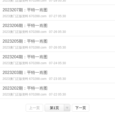
2023澳门正版资料 670288.com
07-28 05:30
2023207期：平特一肖图
2023澳门正版资料 670288.com
07-27 05:30
2023206期：平特一肖图
2023澳门正版资料 670288.com
07-26 05:30
2023205期：平特一肖图
2023澳门正版资料 670288.com
07-26 05:30
2023204期：平特一肖图
2023澳门正版资料 670288.com
07-24 05:30
2023203期：平特一肖图
2023澳门正版资料 670288.com
07-23 05:30
2023202期：平特一肖图
2023澳门正版资料 670288.com
07-22 05:30
上一页
第1页
下一页