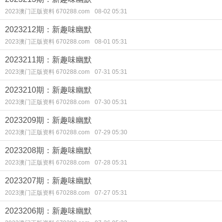
2023澳门正版资料 670288.com
08-02 05:31
2023212期：新趣味幽默
2023澳门正版资料 670288.com
08-01 05:31
2023211期：新趣味幽默
2023澳门正版资料 670288.com
07-31 05:31
2023210期：新趣味幽默
2023澳门正版资料 670288.com
07-30 05:31
2023209期：新趣味幽默
2023澳门正版资料 670288.com
07-29 05:30
2023208期：新趣味幽默
2023澳门正版资料 670288.com
07-28 05:31
2023207期：新趣味幽默
2023澳门正版资料 670288.com
07-27 05:31
2023206期：新趣味幽默