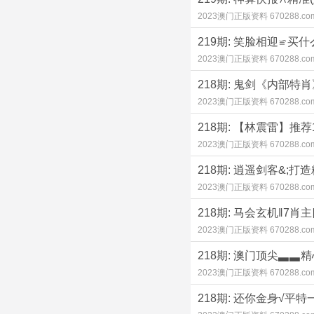
2023澳门正版资料 670288.co
219期: 笑脸相迎≌
2023澳门正版资料 670288.co
218期: 鬼剑《内部
2023澳门正版资料 670288.co
218期: 【林震雷】推
2023澳门正版资料 670288.co
218期: 逍遥剑客&;
2023澳门正版资料 670288.co
218期: 马会玄机‖
2023澳门正版资料 670288.co
218期: 澳门顶尖▃▃
2023澳门正版资料 670288.co
218期: 还你金身√平