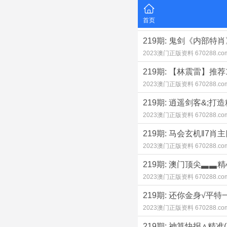
首页
219期: 鬼剑《内部
2023澳门正版资料 670288.co
219期: 【林震雷】推
2023澳门正版资料 670288.co
219期: 逍遥剑客&;
2023澳门正版资料 670288.co
219期: 马会玄机‖
2023澳门正版资料 670288.co
219期: 澳门顶尖▃▃
2023澳门正版资料 670288.co
219期: 还你金身√平
2023澳门正版资料 670288.co
219期: 神算快报∧精