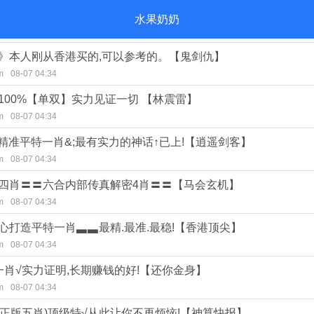
水果奶奶
特肖》本人刚从香港买的,可以参考的。【鬼剑仇】
m
08-07 04:34
荐100%【单双】实力见证一切 【林震雷】
m
08-07 04:34
打造精准平特一肖&;最有实力的神话↑已上!【逍遥剑客】
m
08-07 04:34
7肖主四肖〓〓六合内部传真解密4肖〓〓【马会玄机】
m
08-07 04:34
精心打造平特一肖▃▃最精.最准.最稳!【香港顶尖】
m
08-07 04:34
特一肖√实力证明,长期赚钱的好!【还你金身】
m
08-07 04:34
准(正版五肖)顶级特√从此让你不再烦恼!【神算快报】