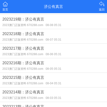
济公有真言
首页
返回
2023219期：济公有真言
2023澳门正版资料 670288.com
08-08 05:31
2023218期：济公有真言
2023澳门正版资料 670288.com
08-07 05:31
2023217期：济公有真言
2023澳门正版资料 670288.com
08-06 05:31
2023216期：济公有真言
2023澳门正版资料 670288.com
08-05 05:31
2023215期：济公有真言
2023澳门正版资料 670288.com
08-04 05:31
2023214期：济公有真言
2023澳门正版资料 670288.com
08-03 05:31
2023213期：济公有真言