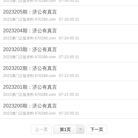
2023澳门正版资料 670288.com
07-26 05:32
2023205期：济公有真言
2023澳门正版资料 670288.com
07-26 05:32
2023204期：济公有真言
2023澳门正版资料 670288.com
07-24 05:31
2023203期：济公有真言
2023澳门正版资料 670288.com
07-23 05:31
2023202期：济公有真言
2023澳门正版资料 670288.com
07-22 05:31
2023201期：济公有真言
2023澳门正版资料 670288.com
07-21 05:31
2023200期：济公有真言
2023澳门正版资料 670288.com
07-20 05:31
上一页
第1页
下一页