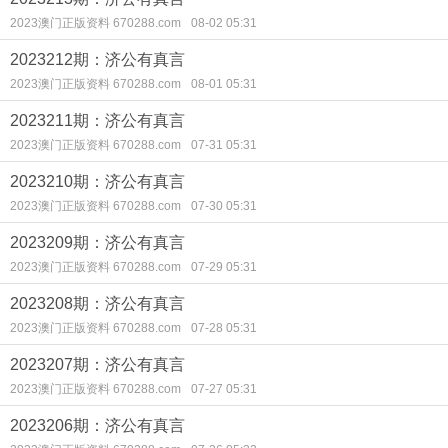
2023澳门正版资料 670288.com
08-02 05:31
2023212期：济公有真言
2023澳门正版资料 670288.com
08-01 05:31
2023211期：济公有真言
2023澳门正版资料 670288.com
07-31 05:31
2023210期：济公有真言
2023澳门正版资料 670288.com
07-30 05:31
2023209期：济公有真言
2023澳门正版资料 670288.com
07-29 05:31
2023208期：济公有真言
2023澳门正版资料 670288.com
07-28 05:31
2023207期：济公有真言
2023澳门正版资料 670288.com
07-27 05:31
2023206期：济公有真言