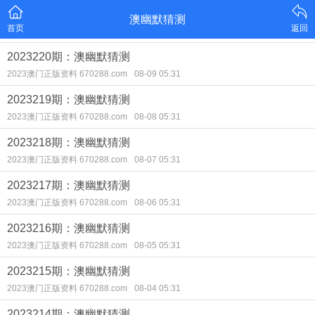
澳幽默猜测
首页
返回
2023220期：澳幽默猜测
2023澳门正版资料 670288.com
08-09 05:31
2023219期：澳幽默猜测
2023澳门正版资料 670288.com
08-08 05:31
2023218期：澳幽默猜测
2023澳门正版资料 670288.com
08-07 05:31
2023217期：澳幽默猜测
2023澳门正版资料 670288.com
08-06 05:31
2023216期：澳幽默猜测
2023澳门正版资料 670288.com
08-05 05:31
2023215期：澳幽默猜测
2023澳门正版资料 670288.com
08-04 05:31
2023214期：澳幽默猜测