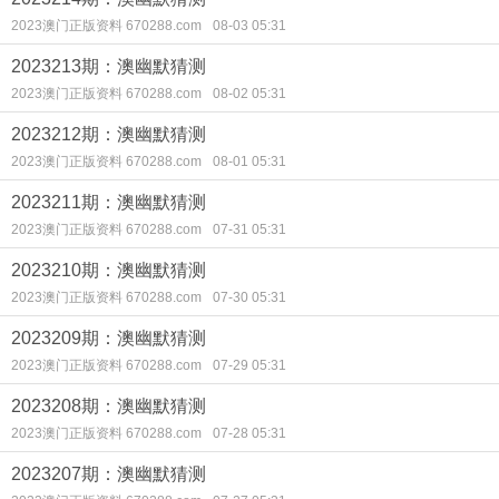
2023澳门正版资料 670288.com
08-03 05:31
2023213期：澳幽默猜测
2023澳门正版资料 670288.com
08-02 05:31
2023212期：澳幽默猜测
2023澳门正版资料 670288.com
08-01 05:31
2023211期：澳幽默猜测
2023澳门正版资料 670288.com
07-31 05:31
2023210期：澳幽默猜测
2023澳门正版资料 670288.com
07-30 05:31
2023209期：澳幽默猜测
2023澳门正版资料 670288.com
07-29 05:31
2023208期：澳幽默猜测
2023澳门正版资料 670288.com
07-28 05:31
2023207期：澳幽默猜测