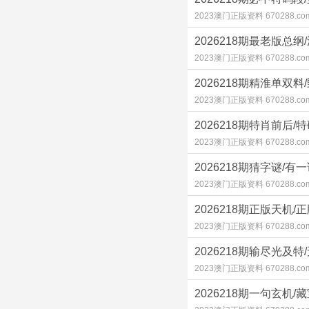
2023澳门正版资料 670288.co
2026218期最老版总
2023澳门正版资料 670288.co
2026218期精淮单双
2023澳门正版资料 670288.co
2026218期特肖前后
2023澳门正版资料 670288.co
2026218期猜字谜/
2023澳门正版资料 670288.co
2026218期正版天机
2023澳门正版资料 670288.co
2026218期输尽光及
2023澳门正版资料 670288.co
2026218期一句玄机