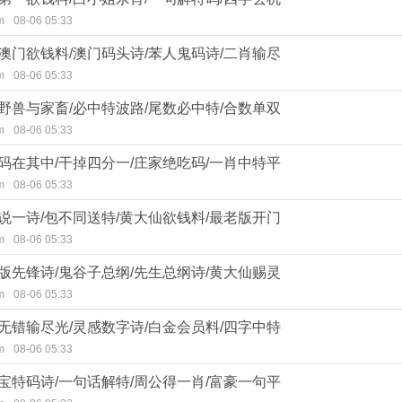
m
08-06 05:33
纲/澳门欲钱料/澳门码头诗/苯人鬼码诗/二肖输尽
m
08-06 05:33
料/野兽与家畜/必中特波路/尾数必中特/合数单双
m
08-06 05:33
/特码在其中/干掉四分一/庄家绝吃码/一肖中特平
m
08-06 05:33
有一说一诗/包不同送特/黄大仙欲钱料/最老版开门
m
08-06 05:33
/正版先锋诗/鬼谷子总纲/先生总纲诗/黄大仙赐灵
m
08-06 05:33
特/无错输尽光/灵感数字诗/白金会员料/四字中特
m
08-06 05:33
/藏宝特码诗/一句话解特/周公得一肖/富豪一句平