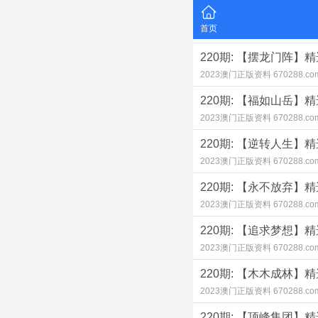
首页
220期: 【摆龙门阵】
2023澳门正版资料 670288.co
220期: 【福如山岳】
2023澳门正版资料 670288.co
220期: 【逆转人生】
2023澳门正版资料 670288.co
220期: 【永不放弃】
2023澳门正版资料 670288.co
220期: 【追求梦想】
2023澳门正版资料 670288.co
220期: 【木木成林】
2023澳门正版资料 670288.co
220期: 【顶峰集团】