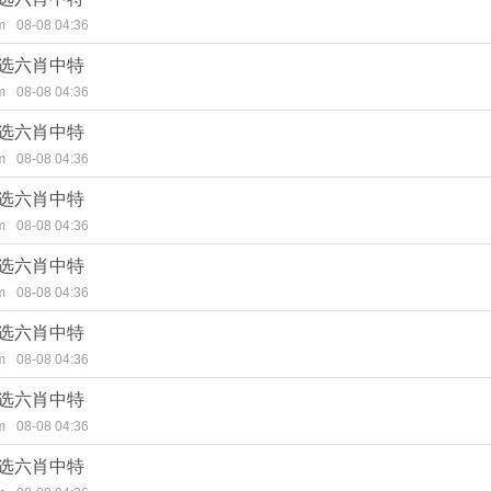
m
08-08 04:36
精选六肖中特
m
08-08 04:36
精选六肖中特
m
08-08 04:36
精选六肖中特
m
08-08 04:36
精选六肖中特
m
08-08 04:36
精选六肖中特
m
08-08 04:36
精选六肖中特
m
08-08 04:36
精选六肖中特