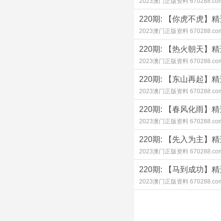
2023澳门正版资料 670288.co
220期: 【你虎不虎】
2023澳门正版资料 670288.co
220期: 【热火朝天】
2023澳门正版资料 670288.co
220期: 【东山再起】
2023澳门正版资料 670288.co
220期: 【春风化雨】
2023澳门正版资料 670288.co
220期: 【先入为主】
2023澳门正版资料 670288.co
220期: 【马到成功】
2023澳门正版资料 670288.co