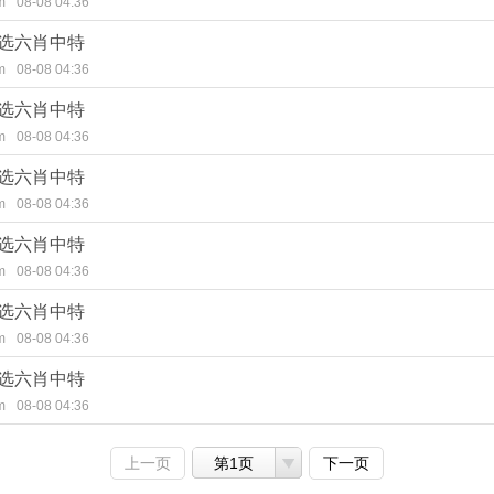
m
08-08 04:36
精选六肖中特
m
08-08 04:36
精选六肖中特
m
08-08 04:36
精选六肖中特
m
08-08 04:36
精选六肖中特
m
08-08 04:36
精选六肖中特
m
08-08 04:36
精选六肖中特
m
08-08 04:36
上一页
第1页
下一页