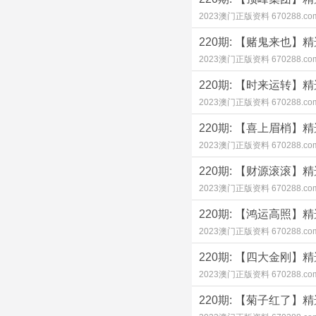
2023澳门正版资料 670288.co
220期: 【赌鬼来也】
2023澳门正版资料 670288.co
220期: 【时来运转】
2023澳门正版资料 670288.co
220期: 【喜上眉梢】
2023澳门正版资料 670288.co
220期: 【财源滚滚】
2023澳门正版资料 670288.co
220期: 【鸿运高照】
2023澳门正版资料 670288.co
220期: 【四大金刚】
2023澳门正版资料 670288.co
220期: 【菊子红了】