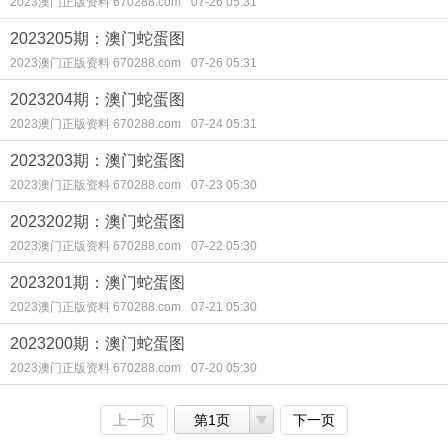
2023澳门正版资料 670288.com
07-26 05:31
2023205期：澳门蛇蛋图
2023澳门正版资料 670288.com
07-26 05:31
2023204期：澳门蛇蛋图
2023澳门正版资料 670288.com
07-24 05:31
2023203期：澳门蛇蛋图
2023澳门正版资料 670288.com
07-23 05:30
2023202期：澳门蛇蛋图
2023澳门正版资料 670288.com
07-22 05:30
2023201期：澳门蛇蛋图
2023澳门正版资料 670288.com
07-21 05:30
2023200期：澳门蛇蛋图
2023澳门正版资料 670288.com
07-20 05:30
上一页
第1页
下一页