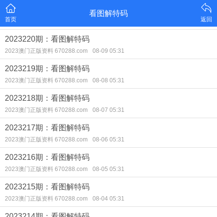
看图解特码
首页
返回
2023220期：看图解特码
2023澳门正版资料 670288.com
08-09 05:31
2023219期：看图解特码
2023澳门正版资料 670288.com
08-08 05:31
2023218期：看图解特码
2023澳门正版资料 670288.com
08-07 05:31
2023217期：看图解特码
2023澳门正版资料 670288.com
08-06 05:31
2023216期：看图解特码
2023澳门正版资料 670288.com
08-05 05:31
2023215期：看图解特码
2023澳门正版资料 670288.com
08-04 05:31
2023214期：看图解特码