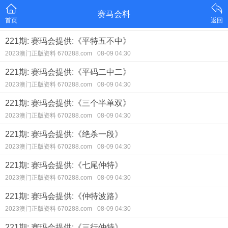
赛马会料
首页
返回
221期: 赛玛会提供:《平特五不中》
2023澳门正版资料 670288.com
08-09 04:30
221期: 赛玛会提供:《平码二中二》
2023澳门正版资料 670288.com
08-09 04:30
221期: 赛玛会提供:《三个半单双》
2023澳门正版资料 670288.com
08-09 04:30
221期: 赛玛会提供:《绝杀一段》
2023澳门正版资料 670288.com
08-09 04:30
221期: 赛玛会提供:《七尾仲特》
2023澳门正版资料 670288.com
08-09 04:30
221期: 赛玛会提供:《仲特波路》
2023澳门正版资料 670288.com
08-09 04:30
221期: 赛玛会提供:《三行仲特》