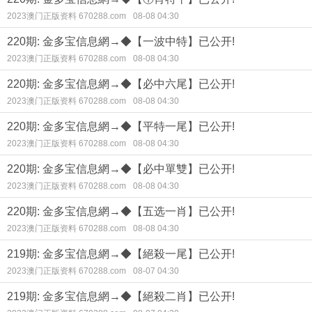
2023澳门正版资料 670288.com
08-08 04:30
220期: 金多宝信息網→◆【一波中特】已公开!
2023澳门正版资料 670288.com
08-08 04:30
220期: 金多宝信息網→◆【必中六尾】已公开!
2023澳门正版资料 670288.com
08-08 04:30
220期: 金多宝信息網→◆【平特一尾】已公开!
2023澳门正版资料 670288.com
08-08 04:30
220期: 金多宝信息網→◆【必中單雙】已公开!
2023澳门正版资料 670288.com
08-08 04:30
220期: 金多宝信息網→◆【五选一肖】已公开!
2023澳门正版资料 670288.com
08-08 04:30
219期: 金多宝信息網→◆【絕殺一尾】已公开!
2023澳门正版资料 670288.com
08-07 04:30
219期: 金多宝信息網→◆【絕殺二肖】已公开!