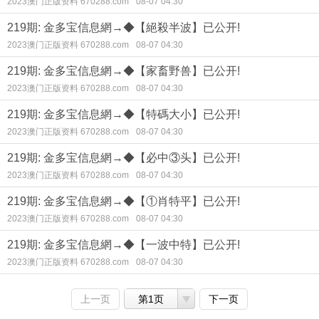
2023澳门正版资料 670288.com
08-07 04:30
219期: 金多宝信息網→◆【絕殺半波】已公开!
2023澳门正版资料 670288.com
08-07 04:30
219期: 金多宝信息網→◆【家畜野兽】已公开!
2023澳门正版资料 670288.com
08-07 04:30
219期: 金多宝信息網→◆【特碼大小】已公开!
2023澳门正版资料 670288.com
08-07 04:30
219期: 金多宝信息網→◆【必中③头】已公开!
2023澳门正版资料 670288.com
08-07 04:30
219期: 金多宝信息網→◆【①肖特平】已公开!
2023澳门正版资料 670288.com
08-07 04:30
219期: 金多宝信息網→◆【一波中特】已公开!
2023澳门正版资料 670288.com
08-07 04:30
上一页
第1页
下一页