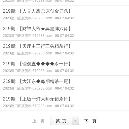
2023澳门正版资料 670288.com
08-07 04:32
219期: 【人见人想㊣原创金刀杀】
2023澳门正版资料 670288.com
08-07 04:32
219期: 【财神大爷★典皇牌六肖】
2023澳门正版资料 670288.com
08-07 04:32
219期: 【天厅主三行三头精杀行】
2023澳门正版资料 670288.com
08-07 04:32
219期: 【理勿直◆◆◆◆杀一行】
2023澳门正版资料 670288.com
08-07 04:32
219期: 【大江东◆每期精杀一尾】
2023澳门正版资料 670288.com
08-07 04:32
219期: 【正版一灯大师无错杀肖】
2023澳门正版资料 670288.com
08-07 04:32
上一页
第1页
下一页