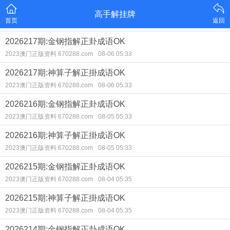
高手解挂牌
首页
返回
2026217期:金钢指解正卦成语OK
2023澳门正版资料 670288.com
08-06 05:33
2026217期:神算子解正掛成语OK
2023澳门正版资料 670288.com
08-06 05:33
2026216期:金钢指解正卦成语OK
2023澳门正版资料 670288.com
08-05 05:33
2026216期:神算子解正掛成语OK
2023澳门正版资料 670288.com
08-05 05:33
2026215期:金钢指解正卦成语OK
2023澳门正版资料 670288.com
08-04 05:35
2026215期:神算子解正掛成语OK
2023澳门正版资料 670288.com
08-04 05:35
2026214期:金钢指解正卦成语OK